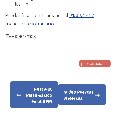
las 11h
Puedes inscribirte llamando al
918590852
o
usando
este formulario
.
¡Te esperamos!
puertas abiertas
Festival
Vídeo Puertas
⇜
⇝
Matemático
Abiertas
en la EPM